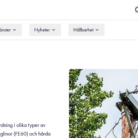
änster
Nyheter
Hållbarhet
änster
Nyheter
Hållbarhet
rdning i olika typer av
taglinor (FE60) och hårda