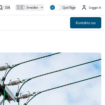
🇸🇪
Kontakta oss
Sweden
🇸🇪
Sök
Sweden
Ljust läge
Logga in
Kontakta oss