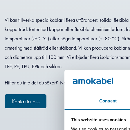
Vi kan tillverka specialkablar i flera utföranden: solida, flexibla
koppartråd, förtennad koppar eller flexibla aluminiumledare, från
temperaturer (-60 °C) eller höga temperaturer (+180 °C). Skärm
armering med ståltråd eller stålband. Vi kan producera kablar m
och diametrar upp till 100 mm. Vi erbjuder flera isolationsmater
TPE, PE, TPU, EPR och silikon.
Hittar du inte det du söker? Tveka inte att kontakta oss!
Kontakta oss
Consent
This website uses cookies
We use cookies to personalis