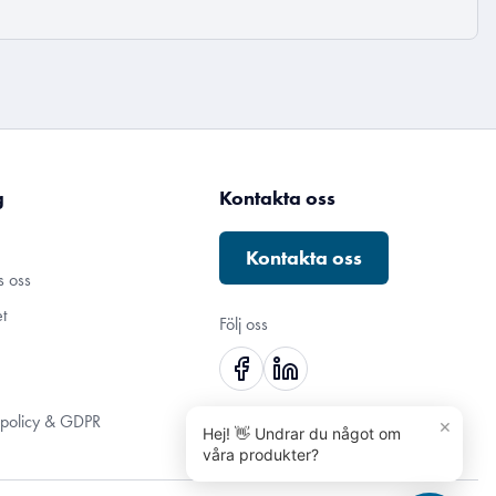
g
Kontakta oss
Kontakta oss
s oss
t
Följ oss
tspolicy & GDPR
×
Hej! 👋 Undrar du något om
våra produkter?