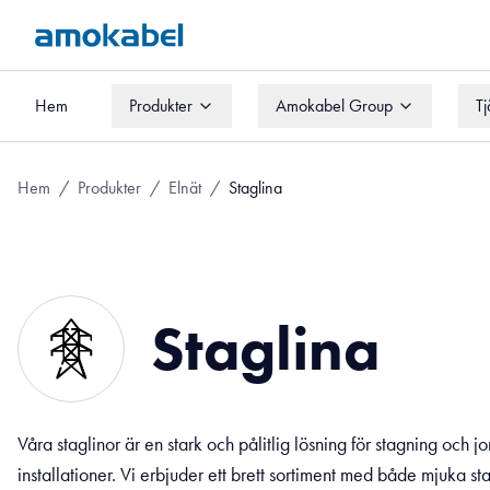
Hem
Produkter
Amokabel Group
Tj
Hem
Produkter
Amokabel Group
Tj
Hem
/
Produkter
/
Elnät
/
Staglina
Staglina
Våra staglinor är en stark och pålitlig lösning för stagning och jo
installationer. Vi erbjuder ett brett sortiment med både mjuka s