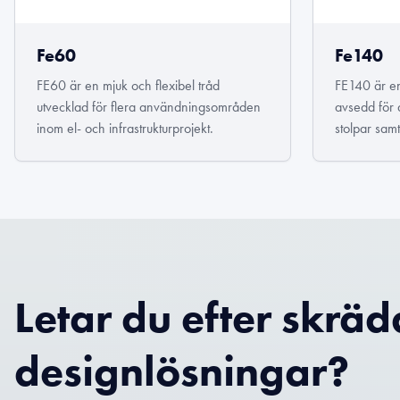
Fe60
Fe140
FE60 är en mjuk och flexibel tråd
FE140 är en
utvecklad för flera användningsområden
avsedd för 
inom el- och infrastrukturprojekt.
stolpar sam
Letar du efter skrä
designlösningar?