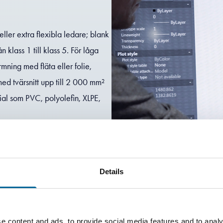
 eller extra flexibla ledare; blank
 klass 1 till klass 5. För låga
ning med fläta eller folie,
ed tvärsnitt upp till 2 000 mm²
ial som PVC, polyolefin, XLPE,
Details
e content and ads, to provide social media features and to analy