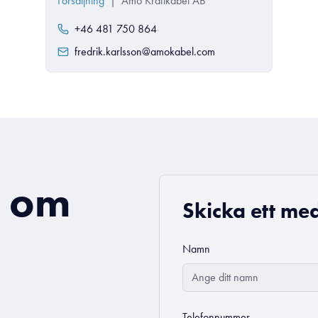
Försäljning
|
Amo Kraftkabel AB
+46 481 750 864
fredrik.karlsson@amokabel.com
a om
Skicka ett med
Namn
Telefonnummer