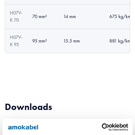
H07V-
70 mm²
14 mm
675 kg/km
K 70
H07V-
95 mm²
15.5 mm
881 kg/km
K 95
Downloads
H07V-K (RK) - H07V-K (RK) product sheet.pdf