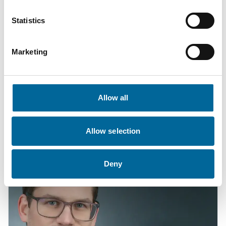
Statistics
Marketing
Mario Schnepper
CEO
|
Amokabel GmbH
Allow all
+49 151 18102588
mario.schnepper@amokabel.de
Allow selection
Deny