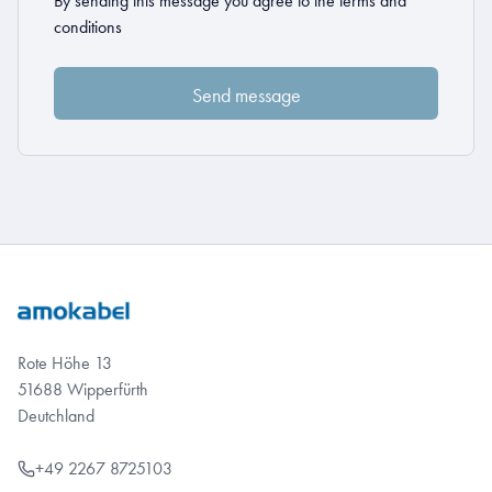
By sending this message you agree to the
terms and
conditions
Rote Höhe 13
51688 Wipperfürth
Deutchland
+49 2267 8725103