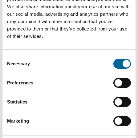
We also share information about your use of our site with
our social media, advertising and analytics partners who
may combine it with other information that you’ve
provided to them or that they’ve collected from your use
of their services.
Consent
Necessary
Selection
Mario Schnepper
CEO
|
Amokabel GmbH
Preferences
+49 151 18102588
Statistics
mario.schnepper@amokabel.de
Marketing