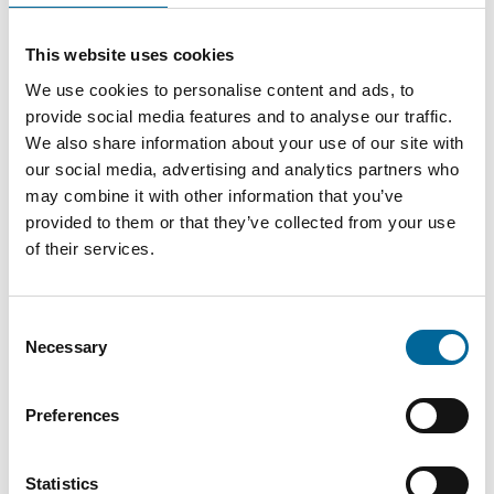
Fabian Becher
This website uses cookies
Sales Engineer
|
Amokabel GmbH
We use cookies to personalise content and ads, to
+49 151 11178558
provide social media features and to analyse our traffic.
fabian.becher@amokabel.de
We also share information about your use of our site with
our social media, advertising and analytics partners who
may combine it with other information that you’ve
provided to them or that they’ve collected from your use
of their services.
Consent
Necessary
Selection
Preferences
Statistics