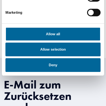
Patrick Weis
Marketing
Sales Manager
|
Amokabel GmbH
+49 175 1146752
Allow all
patrick.weis@amokabel.de
Allow selection
Deny
E-Mail zum
Zurücksetzen