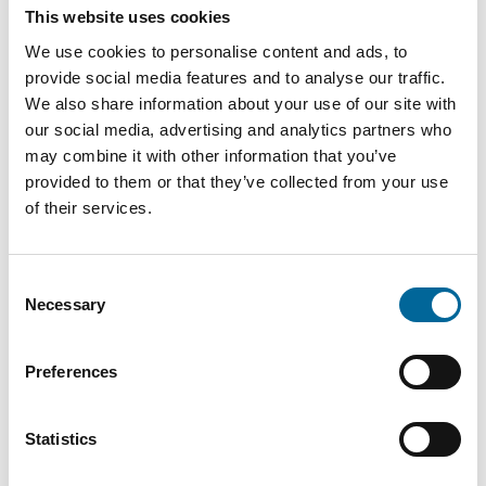
This website uses cookies
2025
We use cookies to personalise content and ads, to
Förvärvar kabelfabrik i
provide social media features and to analyse our traffic.
Barcelona, Spanien
We also share information about your use of our site with
our social media, advertising and analytics partners who
may combine it with other information that you’ve
2026
provided to them or that they’ve collected from your use
of their services.
Nytt laboratorium för
brandprovning i
Alstermo
Consent
Necessary
Selection
2026
Preferences
Investering i ett nytt
vindkraftverk med en
Statistics
effekt på 2 MW