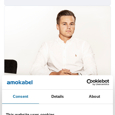
Anton Wretman
Consent
Details
About
Försäljning
|
Amo Kraftkabel AB
+46 481 750 874
This website uses cookies