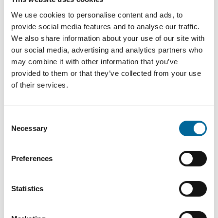
anton.wretman@amokabel.com
We use cookies to personalise content and ads, to
provide social media features and to analyse our traffic.
We also share information about your use of our site with
our social media, advertising and analytics partners who
may combine it with other information that you’ve
provided to them or that they’ve collected from your use
of their services.
Consent
Necessary
Selection
Preferences
Philip Hancock
Statistics
Försäljning
|
Amo Kraftkabel AB