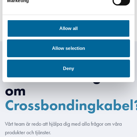
Marketing
+46 481 750 881
philip.hancock@amokabel.com
Allow all
Allow selection
Deny
Har du en fråga
om
Crossbondingkabel
Vårt team är redo att hjälpa dig med alla frågor om våra
produkter och tjänster.