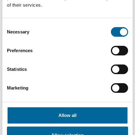
of their services.
Martin Hossman
Försäljning
|
Amo Specialkabel AB
Consent
Necessary
Selection
+46 481 750 877
martin.hossman@amokabel.com
Preferences
Statistics
Marketing
Allow all