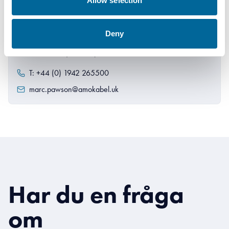
Allow selection
Deny
Marc Pawson
Sales Director
|
Amo Special Cables Limited
T: +44 (0) 1942 265500
marc.pawson@amokabel.uk
Har du en fråga
om