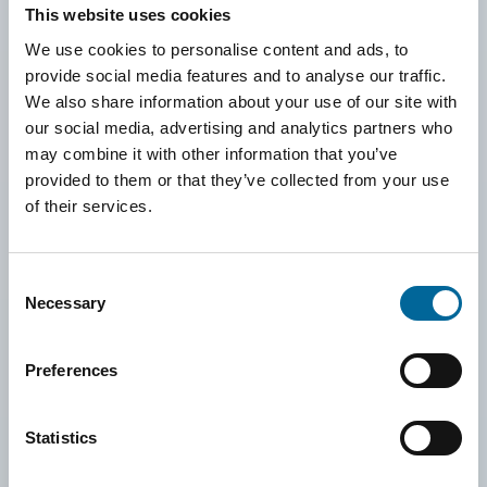
This website uses cookies
Vi strävar efter att varje individ på Amokabel ska känna sig
We use cookies to personalise content and ads, to
sedd, hörd och respekterad. Alla medarbetare, oavsett
provide social media features and to analyse our traffic.
bakgrund, ges lika möjligheter till ansvar, inflytande och
We also share information about your use of our site with
our social media, advertising and analytics partners who
kompetensutveckling. Vi arbetar för att skapa rättvisa
may combine it with other information that you’ve
förutsättningar genom att identifiera och undanröja
provided to them or that they’ve collected from your use
strukturella hinder.
of their services.
Inkludering innebär för oss att aktivt skapa en arbetsmiljö där
varje röst räknas och där alla känner tillhörighet och trygghet
Consent
Necessary
att vara sig själva. På så sätt bygger vi förtroende, kreativitet
Selection
och samarbete – både inom våra team och i hela
Preferences
organisationen.
Amokabels arbete med mångfald, jämlikhet och inkludering
Statistics
är långsiktigt och systematiskt. Vi har en tydlig plan för
jämställdhet och mångfald som stärker representation,