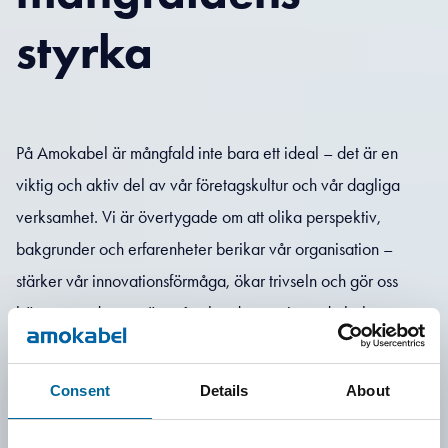
styrka
På Amokabel är mångfald inte bara ett ideal – det är en
viktig och aktiv del av vår företagskultur och vår dagliga
verksamhet. Vi är övertygade om att olika perspektiv,
bakgrunder och erfarenheter berikar vår organisation –
stärker vår innovationsförmåga, ökar trivseln och gör oss
bättre rustade att möta våra kunders varierande behov.
Vi välkomnar och värdesätter olikheter oavsett kön, ålder,
etnicitet, religiös övertygelse, funktionsvariation eller
Consent
Details
About
identitet. Tillsammans bygger vi en arbetsplats där olikheter
inte bara accepteras – utan verkligen uppskattas.