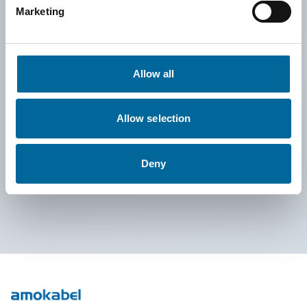
Marketing
främjar lika villkor och motverkar diskriminering i alla delar
av vår verksamhet.
Vi erbjuder utbildningar och informationsinsatser, ser
Allow all
kontinuerligt över våra interna processer och säkerställer att
våra värderingar återspeglas i både ledarskap och
Allow selection
organisationsstruktur. Det är vårt ansvar – och vårt löfte – att
skapa en arbetsplats där alla har möjlighet att nå sin fulla
Deny
potential.