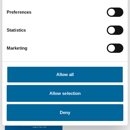
Preferences
Statistics
Iso 45001
Respekt för El
Läsa
Läsa
Marketing
Allow all
Allow selection
Deny