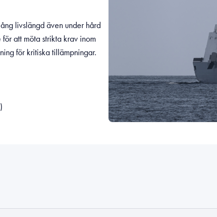
h lång livslängd även under hård
ör att möta strikta krav inom
sning för kritiska tillämpningar.
)