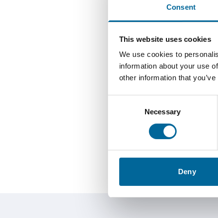
Consent
This website uses cookies
We use cookies to personalis
information about your use of
other information that you’ve
Kent Lu
Senior Vice 
Consent
Necessary
Amo Special
Selection
+46 481
kent.lu
Deny