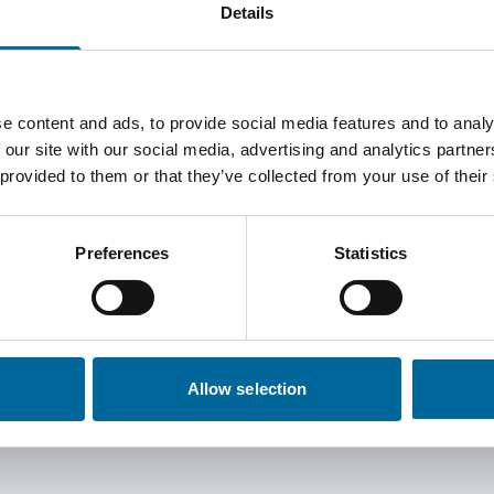
Details
e content and ads, to provide social media features and to analy
 our site with our social media, advertising and analytics partn
 provided to them or that they’ve collected from your use of their
ndström
Martin Hossman
President
|
Försäljning
|
Amo Specialkabel
Preferences
Statistics
kabel AB
+46 481 750 877
 750 856
martin.hossman@amokabel.
ndstrom@amokabel.com
Allow selection