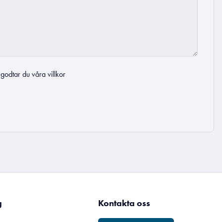
t godtar du
våra villkor
g
Kontakta oss