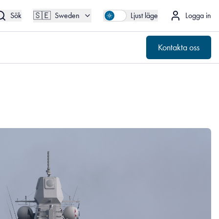
🇸🇪
Kontakta oss
Sweden
🇸🇪
Sök
Sweden
Ljust läge
Logga in
Kontakta oss