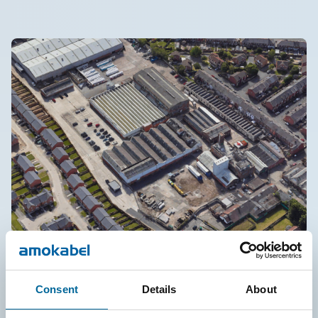
Leigh, UK
Consent
Details
About
Belägen utanför Manchester omfattar vår anläggning i Leigh