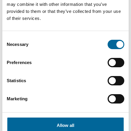
may combine it with other information that you’ve
provided to them or that they’ve collected from your use
of their services.
Jonas Ewing
Consent
CEO
|
Amo Installationskabel AB
Necessary
Selection
+46 481 750 865
Preferences
jonas.ewing@amokabel.com
Statistics
Marketing
Allow all