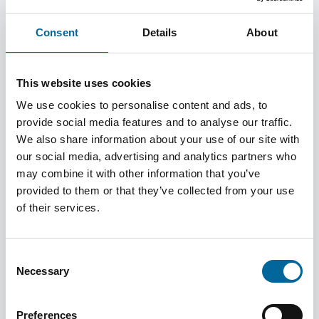
Consent
Details
About
Mångfald, jämlikhet och
This website uses cookies
inkludering
We use cookies to personalise content and ads, to
På Amokabel är mångfald inte bara ett ideal – det är en
provide social media features and to analyse our traffic.
viktig och aktiv del av vår företagskultur och vår dagliga
We also share information about your use of our site with
verksamhet.
our social media, advertising and analytics partners who
may combine it with other information that you’ve
Läs mer
provided to them or that they’ve collected from your use
of their services.
Consent
Samhällsengagemang
Necessary
Selection
Amokabels samhällsengagemang är långsiktigt, lokalt
förankrat och präglas av starka värderingar.
Preferences