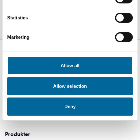
Läs mer
Statistics
Marketing
Allow all
Amokabel AB
Kabelvägen 5
Allow selection
36443 Alstermo
+46 481 508 80
Deny
info@amokabel.com
Produkter