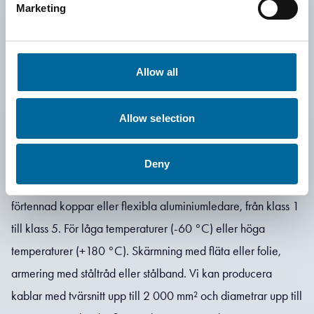
Letar du efter
Marketing
skräddarsydda
Allow all
designlösningar?
Allow selection
Vi kan tillverka specialkablar i flera utföranden: solida,
Deny
flexibla eller extra flexibla ledare; blank koppartråd,
förtennad koppar eller flexibla aluminiumledare, från klass 1
till klass 5. För låga temperaturer (-60 °C) eller höga
temperaturer (+180 °C). Skärmning med fläta eller folie,
armering med ståltråd eller stålband. Vi kan producera
kablar med tvärsnitt upp till 2 000 mm² och diametrar upp till