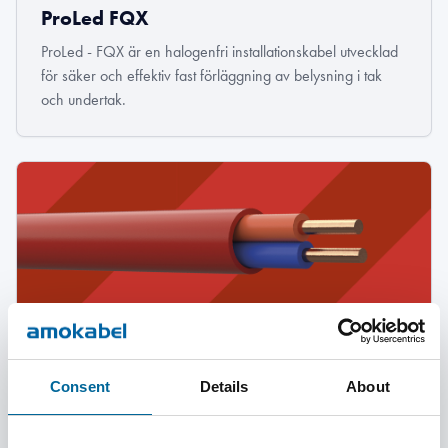
ProLed FQX
ProLed - FQX är en halogenfri installationskabel utvecklad
för säker och effektiv fast förläggning av belysning i tak
och undertak.
ProSense ELQYB
Consent
Details
About
ELQYB är en halogenfri brandlarmskabel med PE-isolering,
utvecklad för tillförlitlig signalöverföring i brandlarmsystem.