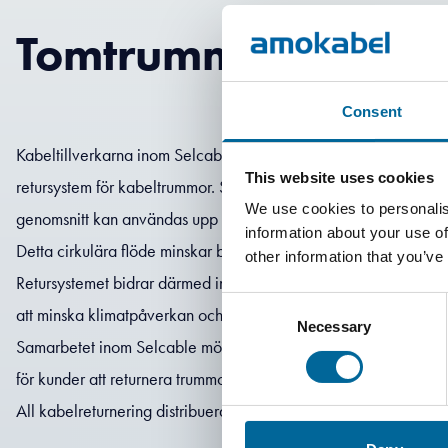
Tomtrummor efter p
Consent
Kabeltillverkarna inom Selcable har sedan många år tillbaka et
This website uses cookies
retursystem för kabeltrummor. Systemet bygger på återanvändni
We use cookies to personalis
genomsnitt kan användas upp till åtta gånger innan den slutligen
information about your use of
Detta cirkulära flöde minskar behovet av ny råvara samtidigt 
other information that you’ve
Retursystemet bidrar därmed inte bara till en mer resurseffektiv 
Consent
att minska klimatpåverkan och stärka branschens hållbarhetsar
Necessary
Selection
Samarbetet inom Selcable möjliggör en standardiserad och effek
för kunder att returnera trummor och aktivt bidra till ett mer håll
All kabelreturnering distribueras av Selcable.