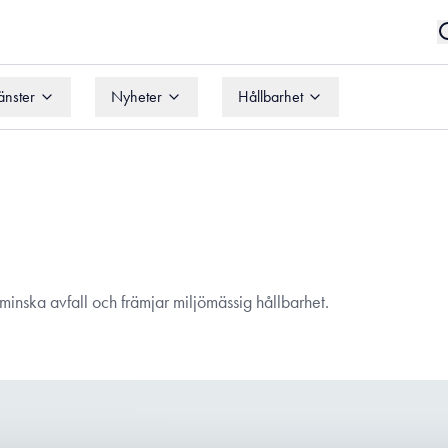
änster
Nyheter
Hållbarhet
änster
Nyheter
Hållbarhet
 minska avfall och främjar miljömässig hållbarhet.