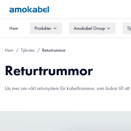
Hem
Produkter
Amokabel Group
Tj
Hem
Produkter
Amokabel Group
Tj
Hem
/
Tjänster
/
Returtrummor
Returtrummor
Läs mer om vårt retursystem för kabeltrummor, som bidrar till att