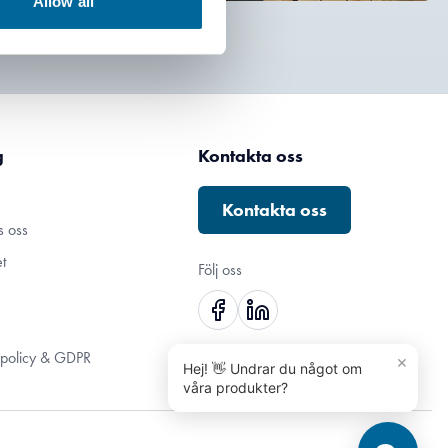
Allow all
g
Kontakta oss
Kontakta oss
s oss
t
Följ oss
tspolicy & GDPR
×
Hej! 👋 Undrar du något om
våra produkter?