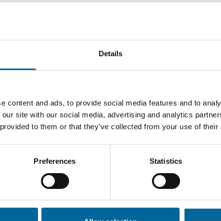
rojektet?
Details
t etablerat och välfungerande
ng, där varje kabeltrumma i
e content and ads, to provide social media features and to analy
 återvinns som träavfall.
 our site with our social media, advertising and analytics partn
som avfallsmängden reduceras.
 provided to them or that they’ve collected from your use of their
materialhantering, utan också till
bete.
Preferences
Statistics
tiv lösning som gör det enkelt
bart och cirkulärt samhälle.