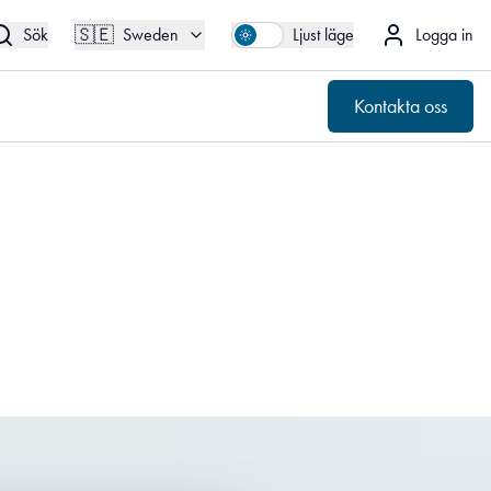
🇸🇪
Kontakta oss
Sweden
🇸🇪
Sök
Sweden
Ljust läge
Logga in
Kontakta oss