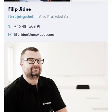
Filip Jidne
Försäljningschef
|
Amo Kraftkabel AB
+46 481 508 91
filip.jidne@amokabel.com