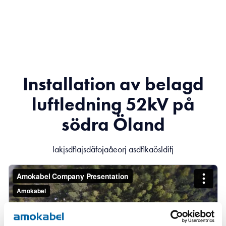
Installation av belagd
luftledning 52kV på
södra Öland
lakjsdflajsdäfojaåeorj asdflkaösldifj