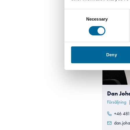
Consent
Necessary
Selection
Deny
Dan Joh
Försäljning
+46 481
dan.joh