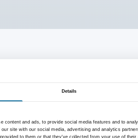
r?
Details
e content and ads, to provide social media features and to analy
 our site with our social media, advertising and analytics partn
Kontakta våra specialister
 provided to them or that they’ve collected from your use of their