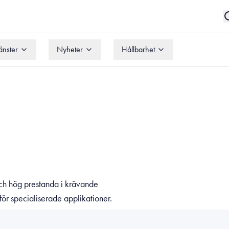
änster
Nyheter
Hållbarhet
änster
Nyheter
Hållbarhet
och hög prestanda i krävande
ör specialiserade applikationer.