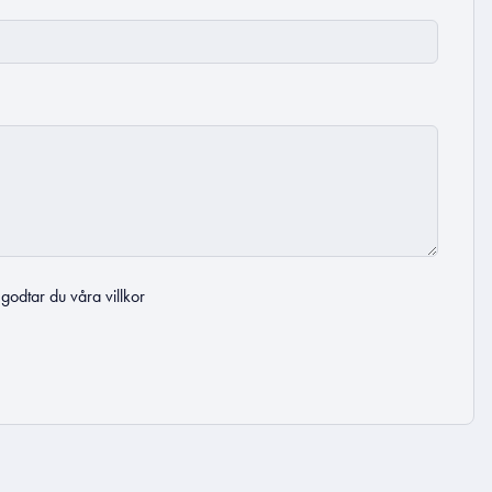
t godtar du
våra villkor