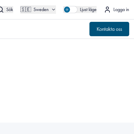
🇸🇪
Kontakta oss
Sweden
🇸🇪
Sök
Sweden
Ljust läge
Logga in
Kontakta oss