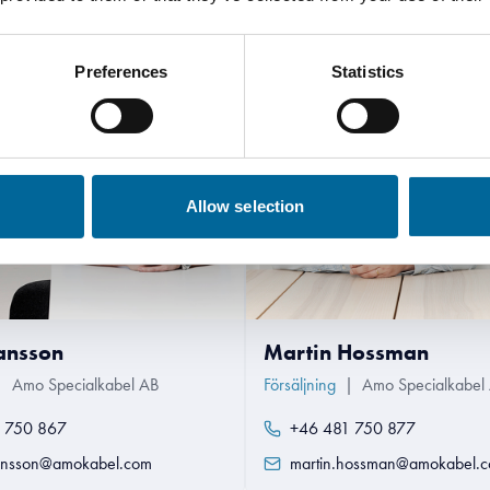
Preferences
Statistics
Allow selection
ansson
Martin Hossman
|
Amo Specialkabel AB
Försäljning
|
Amo Specialkabel
 750 867
+46 481 750 877
ansson@amokabel.com
martin.hossman@amokabel.