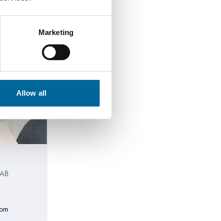
Marketing
Allow all
 AB
com