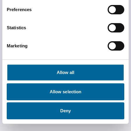
Preferences
Har du en fråga
Statistics
om
Marketing
Renewables?
Allow all
Vårt team är redo att hjälpa dig med alla frågor om våra
produkter och tjänster.
Allow selection
Följ oss på sociala medier
Deny