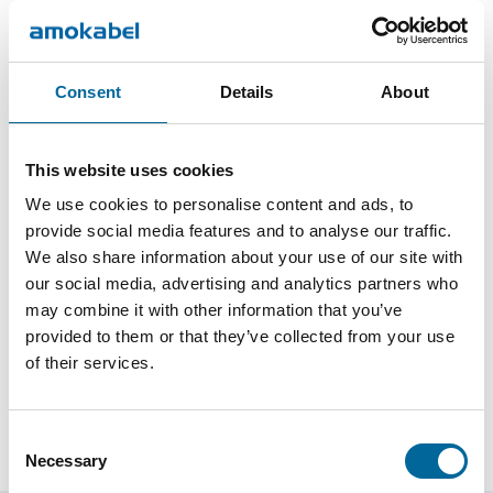
Consent
Details
About
This website uses cookies
We use cookies to personalise content and ads, to
provide social media features and to analyse our traffic.
We also share information about your use of our site with
Kent Lundström
our social media, advertising and analytics partners who
Senior Vice President
|
Amo Specialkabel AB
may combine it with other information that you’ve
provided to them or that they’ve collected from your use
+46 481 750 856
of their services.
kent.lundstrom@amokabel.com
Consent
Necessary
Selection