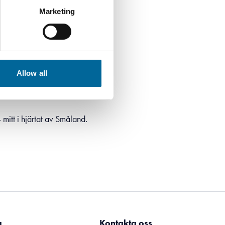
Marketing
Allow all
höjdpunkt – en unik möjlighet att
mitt i hjärtat av Småland.
g
Kontakta oss