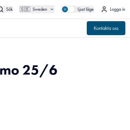
🇸🇪
Kontakta oss
Sweden
🇸🇪
Sök
Sweden
Ljust läge
Logga in
Kontakta oss
ermo 25/6