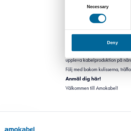
Necessary
Selection
Ok, du vet vad en kabel är – men 
Deny
Torsdagen den 25 juni öppnar vi d
uppleva kabelproduktion på nära
Följ med bakom kulisserna, träffa
Anmäl dig här!
Välkommen till Amokabel!