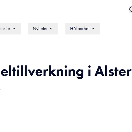
änster
Nyheter
Hållbarhet
änster
Nyheter
Hållbarhet
ltillverkning i Alst
6