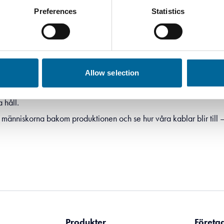
Preferences
Statistics
vet du hur den faktiskt tillverkas?
Allow selection
örrarna till Amokabel i Alstermo och bjuder in dig till sommarens 
 håll.
 människorna bakom produktionen och se hur våra kablar blir till – 
Produkter
Företa