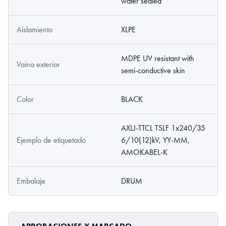
water sealed
Aislamiento
XLPE
MDPE UV resistant with
Vaina exterior
semi-conductive skin
Color
BLACK
AXLJ-TTCL TSLF 1x240/35
Ejemplo de etiquetado
6/10(12)kV, YY-MM,
AMOKABEL-K
Embalaje
DRUM