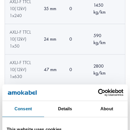
AXLJ-F TTCL
1450
10(12kV)
35 mm
0
kg/km
1x240
AXLJ-F TTCL
590
10(12kV)
24 mm
0
kg/km
1x50
AXLJ-F TTCL
2800
10(12kV)
47 mm
0
kg/km
1x630
AXLJ-F TTCL
830
10(12kV)
27 mm
0
kg/km
1x95
Consent
Details
About
This website uses cookies