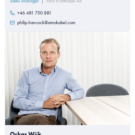
Sales Manager
|
Amo Kraftkabel AB
+46 481 750 881
philip.hancock@amokabel.com
Oskar Wijk