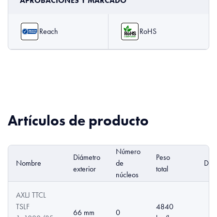
APROBACIONES Y MARCADO
Reach
RoHS
Artículos de producto
Número
Diámetro
Peso
Nombre
de
DoP
exterior
total
núcleos
AXLJ TTCL
TSLF
4840
66 mm
0