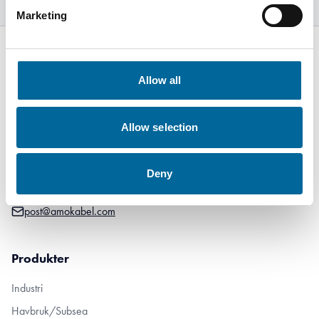
Marketing
Allow all
Amokabel Norway AS
Borgundfjordvegen 129
Allow selection
6017 Ålesund
Norway
Deny
+47 70 17 18 90
post@amokabel.com
Produkter
Industri
Havbruk/Subsea