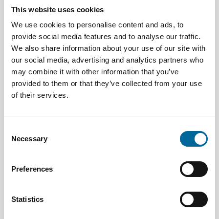
This website uses cookies
Jan & Erland Foundation
We use cookies to personalise content and ads, to
provide social media features and to analyse our traffic.
Lær mer
We also share information about your use of our site with
our social media, advertising and analytics partners who
may combine it with other information that you’ve
provided to them or that they’ve collected from your use
of their services.
Sponsing
Lær mer
Consent
Necessary
Selection
Preferences
Våre lokasjoner
Lær mer
Statistics