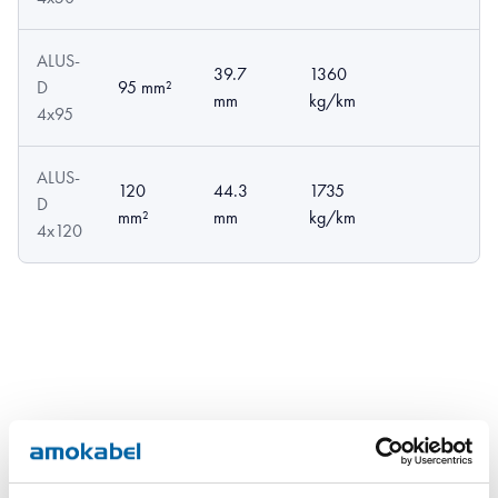
ALUS-
39.7
1360
D
95 mm²
mm
kg/km
4x95
ALUS-
120
44.3
1735
D
mm²
mm
kg/km
4x120
Nedlastinger