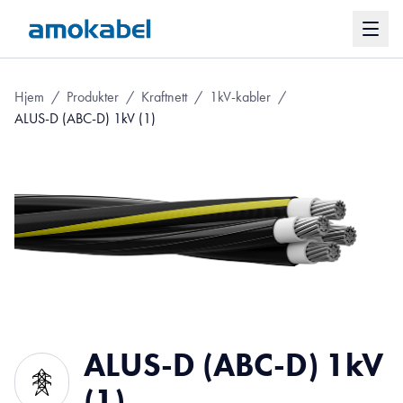
Hjem
/
Produkter
/
Kraftnett
/
1kV-kabler
/
ALUS-D (ABC-D) 1kV (1)
ALUS-D (ABC-D) 1kV
(1)