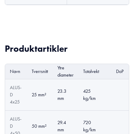
Produktartikler
Ytre
Navn
Tverrsnitt
Totalvekt
DoP
diameter
ALUS-
23.3
425
D
25 mm²
mm
kg/km
4x25
ALUS-
29.4
720
D
50 mm²
mm
kg/km
4x50