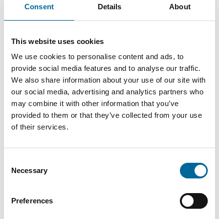
Consent
Details
About
ALUS-D (ABC-D) 1kV - ALUS-D (ABC-D) 1kV product
sheet.pdf
This website uses cookies
We use cookies to personalise content and ads, to
provide social media features and to analyse our traffic.
We also share information about your use of our site with
our social media, advertising and analytics partners who
may combine it with other information that you’ve
provided to them or that they’ve collected from your use
Kontakt våre spesialister
of their services.
Consent
Necessary
Selection
Preferences